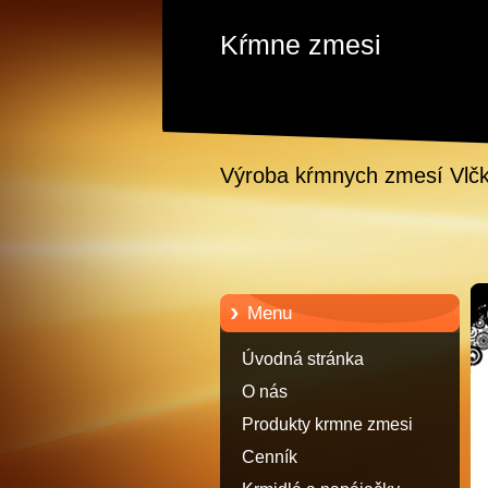
Kŕmne zmesi
Výroba kŕmnych zmesí Vlč
Menu
Úvodná stránka
O nás
Produkty krmne zmesi
Cenník