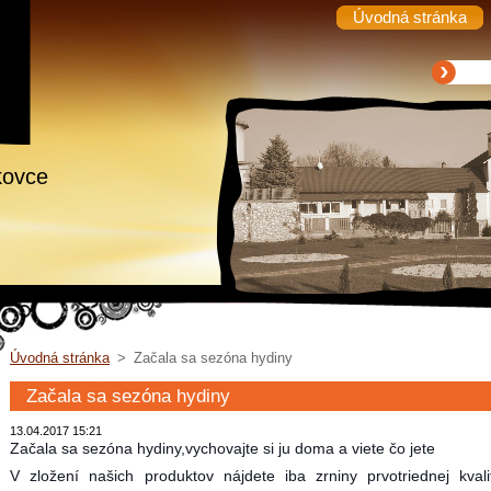
Úvodná stránka
kovce
Úvodná stránka
>
Začala sa sezóna hydiny
Začala sa sezóna hydiny
13.04.2017 15:21
Začala sa sezóna hydiny,vychovajte si ju doma a viete čo jete
V zložení našich produktov nájdete iba zrniny prvotriednej kval