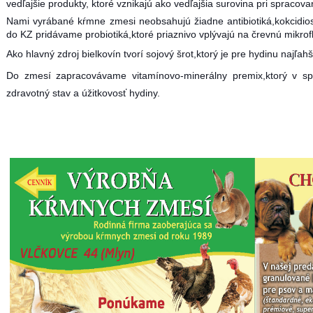
vedľajšie produkty, ktoré vznikajú ako vedľajšia surovina pri spracovan
Nami vyrábané kŕmne zmesi neobsahujú žiadne antibiotiká,kokcidiost
do KZ pridávame probiotiká,ktoré priaznivo vplývajú na črevnú mikrofl
Ako hlavný zdroj bielkovín tvorí sojový šrot,ktorý je pre hydinu najľahši
Do zmesí zapracovávame vitamínovo-minerálny premix,ktorý v s
zdravotný stav a úžitkovosť hydiny.