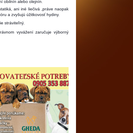
í obilnín alebo olejnín.
atiká, ani iné liečivá ,práve naopak
óru a zvyšujú úžitkovosť hydiny.
e stráviteľný.
právnom vyvážení zaručuje výborný