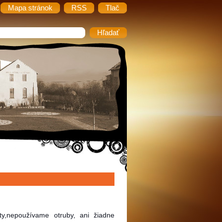
Mapa stránok
RSS
Tlač
ity,nepoužívame otruby, ani žiadne