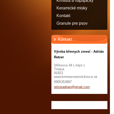
Krmidlá a napájačky
Keramické misky
Kontakt
Granule pre psov
Kontakt
Výroba kŕmnych zmesí - Adrián
Retzer
Vlčkovce 44 ( mlyn )
Trnava
91923
www.krmnezmesivlckovce.sk
0905353887
retzerad
rian@gma
il.com