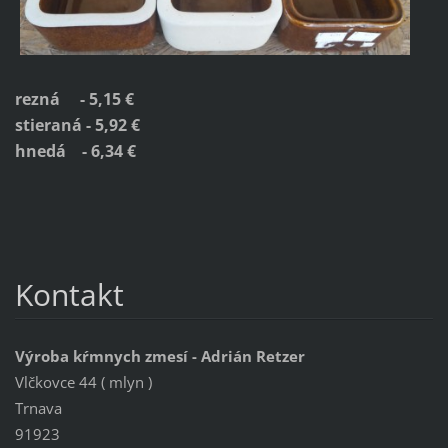
rezná - 5,15 €
stieraná - 5,92 €
hnedá - 6,34 €
Kontakt
Výroba kŕmnych zmesí - Adrián Retzer
Vlčkovce 44 ( mlyn )
Trnava
91923