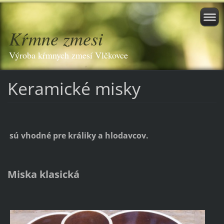
Kŕmne zmesi
Výroba kŕmnych zmesí Vlčkovce
Keramické misky
sú vhodné pre králiky a hlodavcov.
Miska klasická