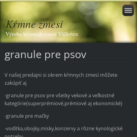
Kŕmne zmesi
Výroba kŕmnych zmesí Vlčkovce
granule pre psov
V našej predajni si okrem kŕmnych zmesí môžete
zakúpiť aj
-granule pre psov pre všetky vekové a veľkostné
kategórie(superprémiové,prémiové aj ekonomické)
-granule pre mačky
-vodítka,obojky,misky,konzervy a rôzne kynologické
potreby